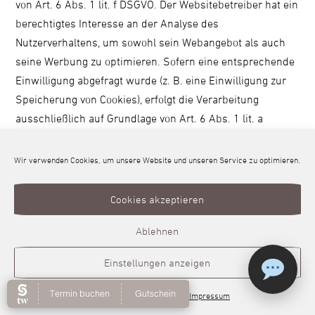
von Art. 6 Abs. 1 lit. f DSGVO. Der Websitebetreiber hat ein
berechtigtes Interesse an der Analyse des
Nutzerverhaltens, um sowohl sein Webangebot als auch
seine Werbung zu optimieren. Sofern eine entsprechende
Einwilligung abgefragt wurde (z. B. eine Einwilligung zur
Speicherung von Cookies), erfolgt die Verarbeitung
ausschließlich auf Grundlage von Art. 6 Abs. 1 lit. a
DSGVO; die Einwilligung ist jederzeit widerrufbar.
Wir verwenden Cookies, um unsere Website und unseren Service zu optimieren.
Die Datenübertragung in die USA wird auf die
Standardvertragsklauseln der EU-Kommission gestützt.
Cookies akzeptieren
Details finden Sie hier:
https://privacy.google.com/businesses/controllerterms/mcc
Ablehnen
Einstellungen anzeigen
Online Hautberatung
IP Anonymisierung
Cookie-Richtlinie
Datenschutz
Impressum