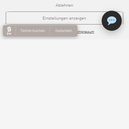
Ablehnen
Einstellungen anzeigen
Online Hautberatung
Wimpernlifting
Cookie-Richtlinie
Datenschutz
Impressum
Mit dem Wimpernlifting werden deine eigenen
Wimpern sofort geliftet, wirken länger und
optisch dichter, ganz ohne künstliche Wimpern.
Jetzt mehr erfahren