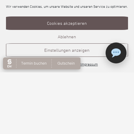
Wir verwenden Cookies, um unsere Website und unseren Service zu optimieren.
Cookies akzeptieren
Kontakt:
Ablehnen
Einstellungen anzeigen
Online Hautberatung
Aura Beauty Salon
Semra Kabay Arslan
Cookie-Richtlinie
Datenschutz
Impressum
In der Au 23
74889 Sinsheim